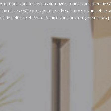
s et nous vous les ferons découvrir… Car si vous cherchez à
che de ses châteaux, vignobles, de sa Loire sauvage et de se
me de Reinette et Petite Pomme vous ouvrent grand leurs po