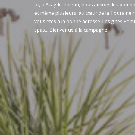
Ici, à Azay-le-Rideau, nous aimons les pomme
et même plusieurs, au cœur de la Touraine ri
vous êtes à la bonne adresse. Les gîtes Pom
spas… Bienvenue à la campagne.