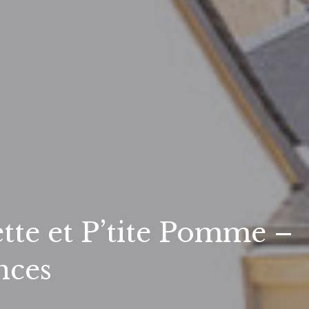
te et P’tite Pomme –
nces