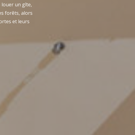
 louer un gîte,
s forêts, alors
rtes et leurs